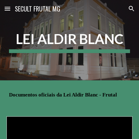
SECULT FRUTAL MG
Skip to main content
Skip to navigation
LEI ALDIR BLANC
Documentos oficiais da Lei Aldir Blanc - Frutal