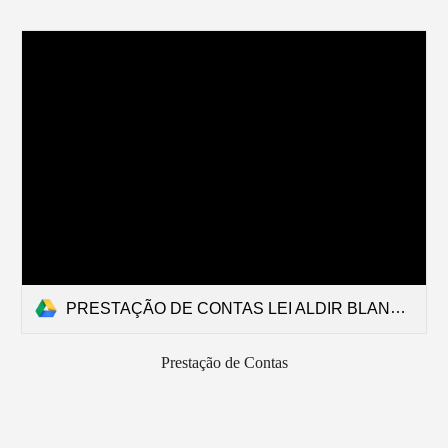
PRESTAÇÃO DE CONTAS LEI ALDIR BLANC – COMUNICADO 022021 – ITEM 6-D e 6-E.pdf
Prestação de Contas