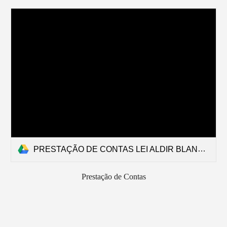
PRESTAÇÃO DE CONTAS LEI ALDIR BLANC – COMUNICADO 022021 – ITEM 6-B e 6-C.pdf
Prestação de Contas